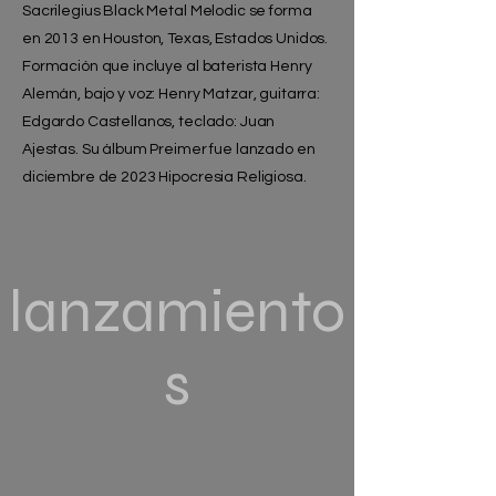
Sacrilegius Black Metal Melodic se forma
en 2013 en Houston, Texas, Estados Unidos.
Formación que incluye al baterista Henry
Alemán, bajo y voz: Henry Matzar, guitarra:
Edgardo Castellanos, teclado: Juan
Ajestas. Su álbum Preimer fue lanzado en
diciembre de 2023 Hipocresia Religiosa.
lanzamiento
s