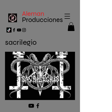
Aleman
Producciones
sacrilegio